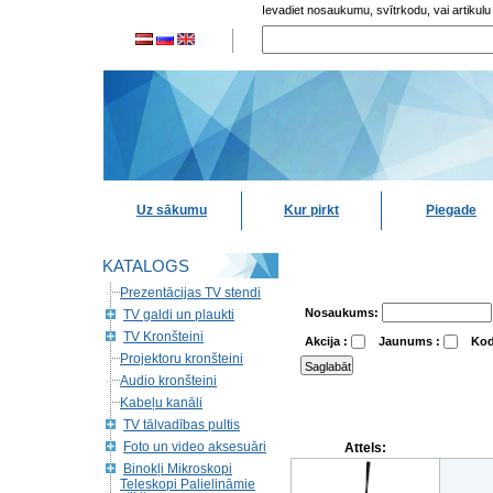
Ievadiet nosaukumu, svītrkodu, vai artikulu
Uz sākumu
Kur pirkt
Piegade
KATALOGS
Prezentācijas TV stendi
Nosaukums:
TV galdi un plaukti
TV Kronšteini
Akcija :
Jaunums :
Kod
Projektoru kronšteini
Audio kronšteini
Kabeļu kanāli
TV tālvadības pultis
Foto un video aksesuāri
Attels:
Binokļi Mikroskopi
Teleskopi Palielināmie