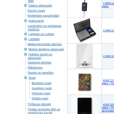
stikli
LXWG111 
Datoru aksesuāri
melni.
Durvju zvani
Elektrīskie pagarinātāji
Instrumenti
Laminatori un griešanas
mašīnas
LXWG104 
Lampas un Lukturi
Lādētāji
Meteoroloģiskās stacijas
Mobilo telefonu aksesuāri
Putekļu sūcēji un
LXWG102 
aksesuāri
Sadzīves tehnika
Slēdzenes
Sports un veselība
Svari
KASC113VA
Bagāžas svari
Stikls / 
Juvelieru svari
Virtuves svari
Grīdas svari
Tirīšanas līdzekļi
KASC620B
Stikls / 
Tvaika nosūcēju filtri un
akumulato
ventilācijas kanāli