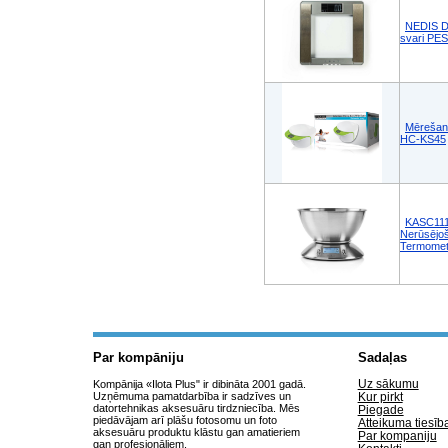
NEDIS Dig
svari P
Mērešan
HC-KS45
KASC111SI
Nerūsējoš
Termometr
Par kompāniju
Sadaļas
Uz sākumu
Kompānija «Ilota Plus" ir dibināta 2001 gadā.
Uzņēmuma pamatdarbība ir sadzīves un
Kur pirkt
datortehnikas aksesuāru tirdzniecība. Mēs
Piegade
piedāvājam arī plāšu fotosomu un foto
Atteikuma tiesīb
aksesuāru produktu klāstu gan amatieriem
Par kompaniju
gan profesionāļiem.