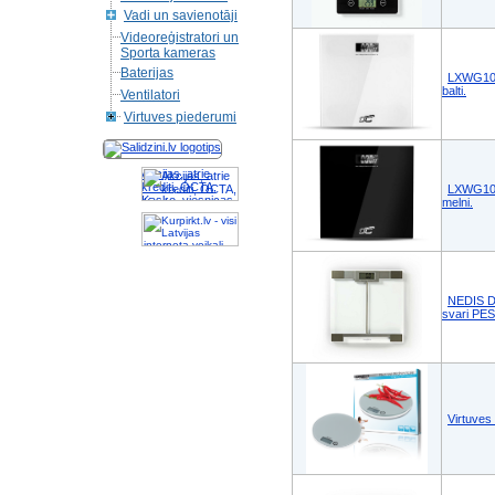
Vadi un savienotāji
Videoreģistratori un
Sporta kameras
Baterijas
LXWG106
balti.
Ventilatori
Virtuves piederumi
Akcijas, atrie
krediti, OCTA,
LXWG105
Kasko, viesnicas,
melni.
letas aviobiletes,
taksi, interneta
veikali
NEDIS Dig
svari PE
Virtuve