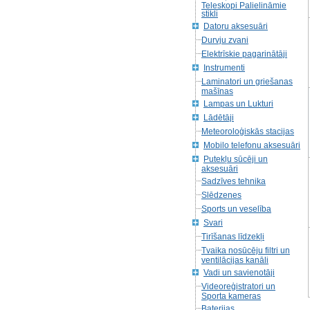
Teleskopi Palielināmie
stikli
Datoru aksesuāri
Durvju zvani
Elektrīskie pagarinātāji
Instrumenti
Laminatori un griešanas
mašīnas
Lampas un Lukturi
Lādētāji
Meteoroloģiskās stacijas
Mobilo telefonu aksesuāri
Putekļu sūcēji un
aksesuāri
Sadzīves tehnika
Slēdzenes
Sports un veselība
Svari
Tirīšanas līdzekļi
Tvaika nosūcēju filtri un
ventilācijas kanāli
Vadi un savienotāji
Videoreģistratori un
Sporta kameras
Baterijas