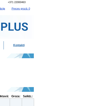
+371 22000463
ācija
Preces grozā: 0
Kontakti
liktavā:
Groza:
Salīdz.: