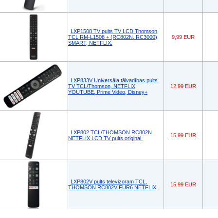
LXP1508 TV pults TV LCD Thomson,
TCL RM-L1508 + (RC802N, RC3000),
9,99 EUR
SMART, NETFLIX.
LXP833V Universāla tālvadības pults
TV TCL/Thomson, NETFLIX,
12,99 EUR
YOUTUBE, Prime Video, Disney+
LXP802 TCL/THOMSON RC802N
15,99 EUR
NETFLIX LCD TV pults original.
LXP802V pults televizoram TCL,
15,99 EUR
THOMSON RC802V FUR6 NETFLIX