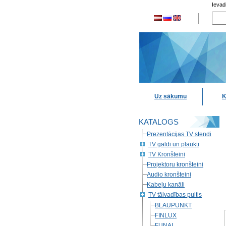
Ievad
Uz sākumu
K
KATALOGS
Prezentācijas TV stendi
TV galdi un plaukti
TV Kronšteini
Projektoru kronšteini
Audio kronšteini
Kabeļu kanāli
TV tālvadības pultis
BLAUPUNKT
FINLUX
FUNAI