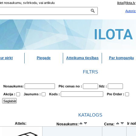
iet nosaukumu, svītrkodu, vai artikulu
ilota@ilota.lv
Autoriz
ur pirkt
Piegade
Atteikuma tiesības
Par kompaniju
FILTRS
Nosaukums:
Pēc cenas no :
līdz :
Akcija :
Jaunums :
Kods :
Pre Order :
KATALOGS
Attels:
Ir no
Nosaukums:
Cena: