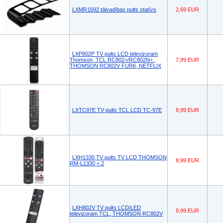
LXMR1692 tālvadības pults statīvs
2,69 EUR
LXP802P TV pults LCD televizoram
Thomson, TCL RC802+/RC802N+ ,
7,99 EUR
THOMSON RC802V FUR6, NETFLIX
LXTC97E TV pults TCL LCD TC-97E
8,99 EUR
LXH1330 TV pults TV LCD THOMSON
8,99 EUR
RM-L1330 + 2
LXH802V TV pults LCD/LED
9,99 EUR
televizoram TCL, THOMSON RC802V