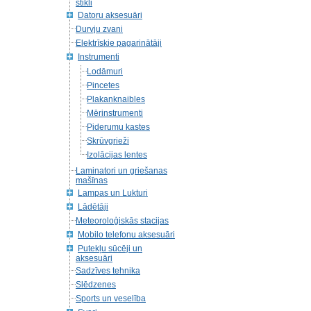
stikli
Datoru aksesuāri
Durvju zvani
Elektrīskie pagarinātāji
Instrumenti
Lodāmuri
Pincetes
Plakanknaibles
Mērinstrumenti
Piderumu kastes
Skrūvgrieži
Izolācijas lentes
Laminatori un griešanas
mašīnas
Lampas un Lukturi
Lādētāji
Meteoroloģiskās stacijas
Mobilo telefonu aksesuāri
Putekļu sūcēji un
aksesuāri
Sadzīves tehnika
Slēdzenes
Sports un veselība