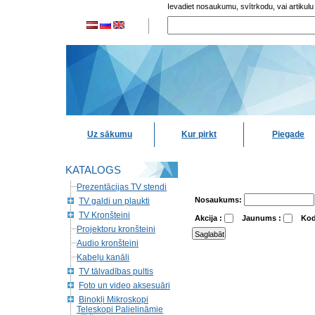
Ievadiet nosaukumu, svītrkodu, vai artikulu
Uz sākumu
Kur pirkt
Piegade
KATALOGS
Prezentācijas TV stendi
Nosaukums:
TV galdi un plaukti
TV Kronšteini
Akcija :
Jaunums :
Kod
Projektoru kronšteini
Audio kronšteini
Kabeļu kanāli
TV tālvadības pultis
Foto un video aksesuāri
Binokļi Mikroskopi
Teleskopi Palielināmie