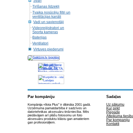
Svari
Tirīšanas līdzekļi
Tvaika nosūcēju filtri un
ventilācijas kanāli
Vadi un savienotāji
Videoreģistratori un
Sporta kameras
Baterijas
Ventilatori
Virtuves piederumi
Akcijas, atrie
krediti, OCTA,
Kasko, viesnicas,
letas aviobiletes,
taksi, interneta
veikali
Par kompāniju
Sadaļas
Uz sākumu
Kompānija «Ilota Plus" ir dibināta 2001 gadā.
Uzņēmuma pamatdarbība ir sadzīves un
Kur pirkt
datortehnikas aksesuāru tirdzniecība. Mēs
Piegade
piedāvājam arī plāšu fotosomu un foto
Atteikuma tiesīb
aksesuāru produktu klāstu gan amatieriem
Par kompaniju
gan profesionāļiem.
Kontakti