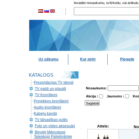
Ievadiet nosaukumu, svītrkodu, vai artikulu
Uz sākumu
Kur pirkt
Piegade
KATALOGS
Prezentācijas TV stendi
Nosaukums:
TV galdi un plaukti
TV Kronšteini
Akcija :
Jaunums :
Kod
Projektoru kronšteini
Audio kronšteini
Kabeļu kanāli
TV tālvadības pultis
Foto un video aksesuāri
Attels:
No
Binokļi Mikroskopi
Teleskopi Palielināmie