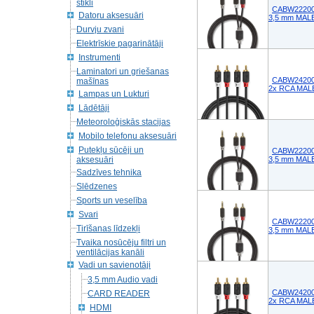
stikli
CABW22200AT
Datoru aksesuāri
3,5 mm MALE 
Durvju zvani
Elektrīskie pagarinātāji
Instrumenti
Laminatori un griešanas
CABW24200AT
mašīnas
2x RCA MALE
Lampas un Lukturi
Lādētāji
Meteoroloģiskās stacijas
Mobilo telefonu aksesuāri
Putekļu sūcēji un
CABW22200AT
aksesuāri
3,5 mm MALE
Sadzīves tehnika
Slēdzenes
Sports un veselība
Svari
CABW22200AT
Tirīšanas līdzekļi
3,5 mm MALE
Tvaika nosūcēju filtri un
ventilācijas kanāli
Vadi un savienotāji
3,5 mm Audio vadi
CABW24200AT
CARD READER
2x RCA MALE
HDMI