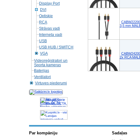
Display Port
DVI
Optiskie
RCA
CABW22200AT
3,5 mm MALE
Strāvas vadi
Interneta vadi
USB
USB HUB / SWITСH
VGA
CABW24200AT
2x RCA MALE
Videoreģistratori un
Sporta kameras
Baterijas
Ventilatori
Virtuves piederumi
Akcijas, atrie
krediti, OCTA,
Kasko, viesnicas,
letas aviobiletes,
taksi, interneta
veikali
Par kompāniju
Sadaļas