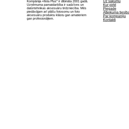
Uz sākumu
Kompānija «Ilota Plus" ir dibināta 2001 gadā.
Uzņēmuma pamatdarbība ir sadzīves un
Kur pirkt
datortehnikas aksesuāru tirdzniecība. Mēs
Piegade
piedāvājam arī plāšu fotosomu un foto
Atteikuma tiesīb
aksesuāru produktu klāstu gan amatieriem
Par kompaniju
gan profesionāļiem.
Kontakti