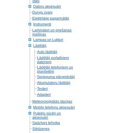
stikli
Datoru aksesuāri
Durvju zvani
Elektrīskie pagarinātāji
Instrumenti
Laminatori un griešanas
mašīnas
Lampas un Lukturi
Lādētāji
Auto lādētāji
Lādētāji portatīviem
datoriem
Lādētāji telefoniem un
planšetēm
Sprieguma pārveidotāji
Akumulatoru lādētāji
Testeri
Adapteri
Meteoroloģiskās stacijas
Mobilo telefonu aksesuāri
Putekļu sūcēji un
aksesuāri
Sadzīves tehnika
Slēdzenes