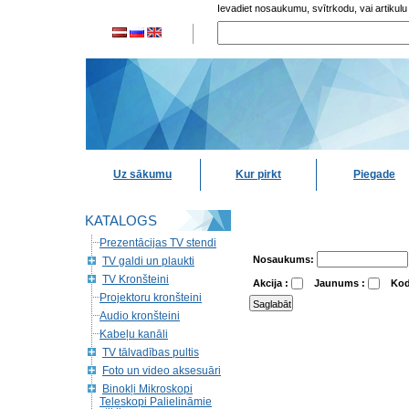
Ievadiet nosaukumu, svītrkodu, vai artikulu
Uz sākumu
Kur pirkt
Piegade
KATALOGS
Prezentācijas TV stendi
Nosaukums:
TV galdi un plaukti
TV Kronšteini
Akcija :
Jaunums :
Kod
Projektoru kronšteini
Audio kronšteini
Kabeļu kanāli
TV tālvadības pultis
Foto un video aksesuāri
Binokļi Mikroskopi
Teleskopi Palielināmie