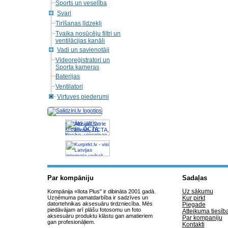
Sports un veselība
Svari
Tirīšanas līdzekļi
Tvaika nosūcēju filtri un
ventilācijas kanāli
Vadi un savienotāji
Videoreģistratori un
Sporta kameras
Baterijas
Ventilatori
Virtuves piederumi
Akcijas, atrie
krediti, OCTA,
Kasko, viesnicas,
letas aviobiletes,
taksi, interneta
veikali
Par kompāniju
Sadaļas
Uz sākumu
Kompānija «Ilota Plus" ir dibināta 2001 gadā.
Uzņēmuma pamatdarbība ir sadzīves un
Kur pirkt
datortehnikas aksesuāru tirdzniecība. Mēs
Piegade
piedāvājam arī plāšu fotosomu un foto
Atteikuma tiesīb
aksesuāru produktu klāstu gan amatieriem
Par kompaniju
gan profesionāļiem.
Kontakti