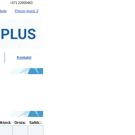
+371 22000463
ācija
Preces grozā: 0
Kontakti
liktavā:
Groza:
Salīdz.: