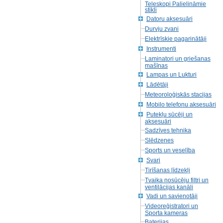
Teleskopi Palielināmie
stikli
Datoru aksesuāri
Durvju zvani
Elektrīskie pagarinātāji
Instrumenti
Laminatori un griešanas
mašīnas
Lampas un Lukturi
Lādētāji
Meteoroloģiskās stacijas
Mobilo telefonu aksesuāri
Putekļu sūcēji un
aksesuāri
Sadzīves tehnika
Slēdzenes
Sports un veselība
Svari
Tirīšanas līdzekļi
Tvaika nosūcēju filtri un
ventilācijas kanāli
Vadi un savienotāji
Videoreģistratori un
Sporta kameras
Baterijas