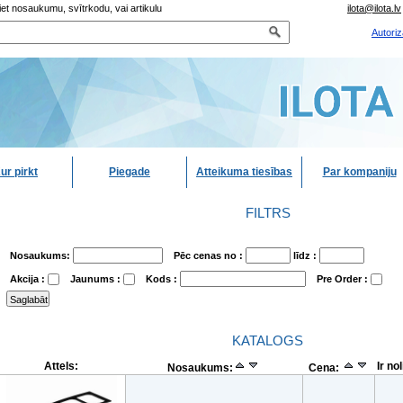
iet nosaukumu, svītrkodu, vai artikulu
ilota@ilota.lv
Autoriz
ur pirkt
Piegade
Atteikuma tiesības
Par kompaniju
FILTRS
Nosaukums:
Pēc cenas no :
līdz :
Akcija :
Jaunums :
Kods :
Pre Order :
KATALOGS
Attels:
Ir no
Nosaukums:
Cena: