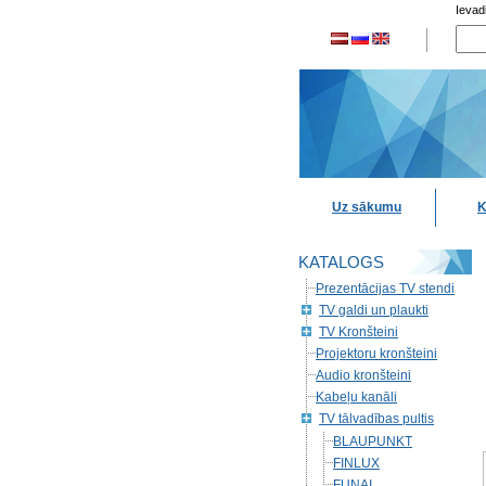
Ievad
Uz sākumu
K
KATALOGS
Prezentācijas TV stendi
TV galdi un plaukti
TV Kronšteini
Projektoru kronšteini
Audio kronšteini
Kabeļu kanāli
TV tālvadības pultis
BLAUPUNKT
FINLUX
FUNAI