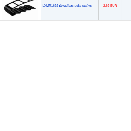
LXMR1692 tālvadības pults statīvs
2,69 EUR