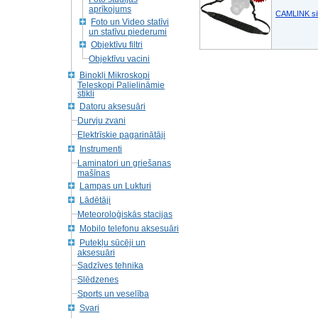
aprīkojums
CAMLINK si
Foto un Video statīvi
un statīvu piederumi
Objektīvu filtri
Objektīvu vacini
Binokļi Mikroskopi
Teleskopi Palielināmie
stikli
Datoru aksesuāri
Durvju zvani
Elektrīskie pagarinātāji
Instrumenti
Laminatori un griešanas
mašīnas
Lampas un Lukturi
Lādētāji
Meteoroloģiskās stacijas
Mobilo telefonu aksesuāri
Putekļu sūcēji un
aksesuāri
Sadzīves tehnika
Slēdzenes
Sports un veselība
Svari