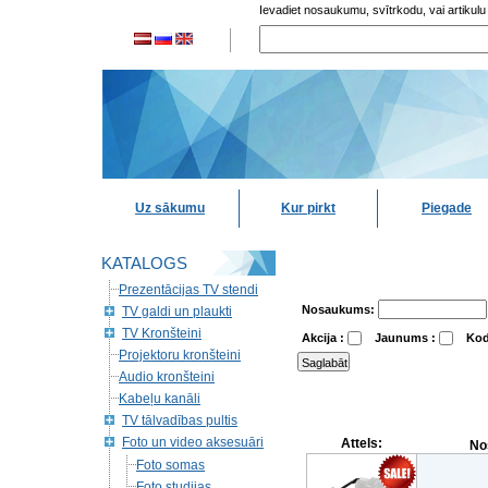
Ievadiet nosaukumu, svītrkodu, vai artikulu
Uz sākumu
Kur pirkt
Piegade
KATALOGS
Prezentācijas TV stendi
Nosaukums:
TV galdi un plaukti
TV Kronšteini
Akcija :
Jaunums :
Kod
Projektoru kronšteini
Audio kronšteini
Kabeļu kanāli
TV tālvadības pultis
Foto un video aksesuāri
Attels:
No
Foto somas
Foto studijas