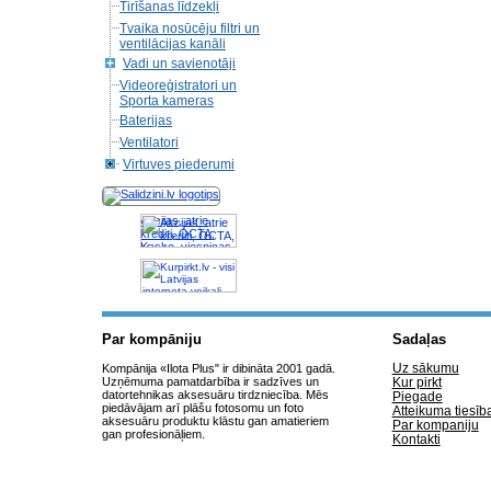
Tirīšanas līdzekļi
Tvaika nosūcēju filtri un
ventilācijas kanāli
Vadi un savienotāji
Videoreģistratori un
Sporta kameras
Baterijas
Ventilatori
Virtuves piederumi
Akcijas, atrie
krediti, OCTA,
Kasko, viesnicas,
letas aviobiletes,
taksi, interneta
veikali
Par kompāniju
Sadaļas
Uz sākumu
Kompānija «Ilota Plus" ir dibināta 2001 gadā.
Uzņēmuma pamatdarbība ir sadzīves un
Kur pirkt
datortehnikas aksesuāru tirdzniecība. Mēs
Piegade
piedāvājam arī plāšu fotosomu un foto
Atteikuma tiesīb
aksesuāru produktu klāstu gan amatieriem
Par kompaniju
gan profesionāļiem.
Kontakti